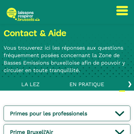
Passer
Passer
Contact & Aide
au
à
contenu
la
Vous trouverez ici les réponses aux questions
navigation
fréquemment posées concernant la Zone de
Basses Emissions bruxelloise afin de pouvoir y
circuler en toute tranquillité.
❯
LA LEZ
EN PRATIQUE
Primes pour les professionels
Prime Bruxell’Air