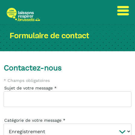
Passer
Passer
au
à
Formulaire de contact
contenu
la
navigation
Contactez-nous
* Champs obligatoires
Sujet de votre message
Catégorie de votre message