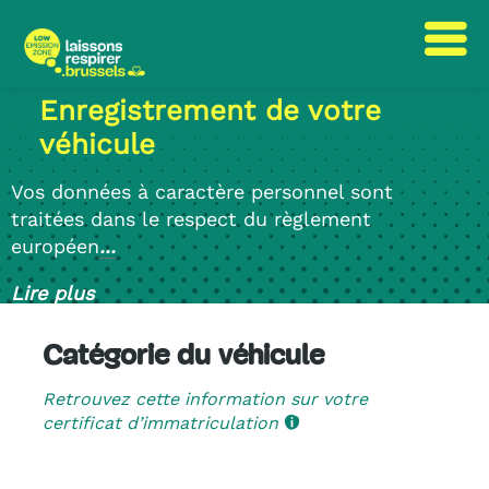
Passer
Passer
Enregistrement de votre
au
à
véhicule
contenu
la
navigation
Vos données à caractère personnel sont
traitées dans le respect du règlement
européen
...
Lire plus
Catégorie du véhicule
Retrouvez cette information sur votre
certificat d’immatriculation