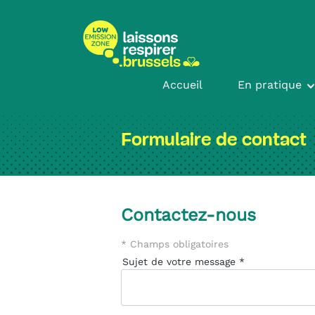
Passer
Passer
au
à
contenu
la
navigation
Accueil
En pratique
Formulaire de contact
Contactez-nous
* Champs obligatoires
Sujet de votre message