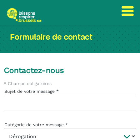
Passer
Passer
au
à
Formulaire de contact
contenu
la
navigation
Contactez-nous
* Champs obligatoires
Sujet de votre message
Catégorie de votre message