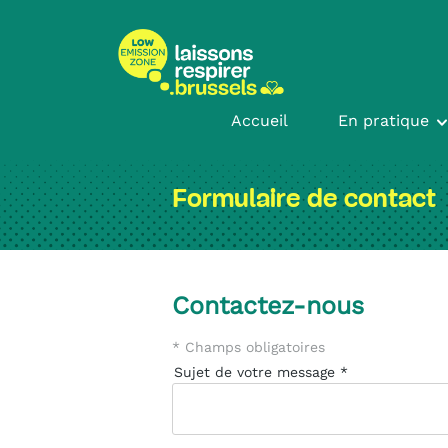
Passer
Passer
au
à
contenu
la
navigation
Accueil
En pratique
Formulaire de contact
Contactez-nous
* Champs obligatoires
Sujet de votre message