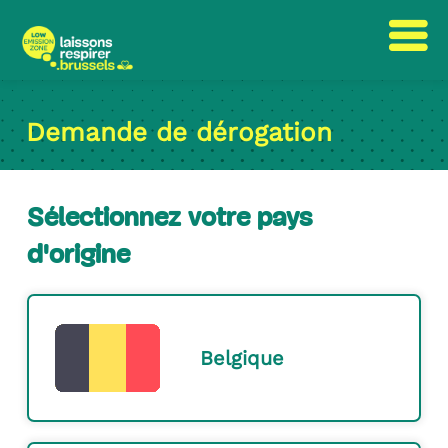
Passer
Passer
au
à
Demande de dérogation
contenu
la
navigation
Sélectionnez votre pays
d'origine
Belgique