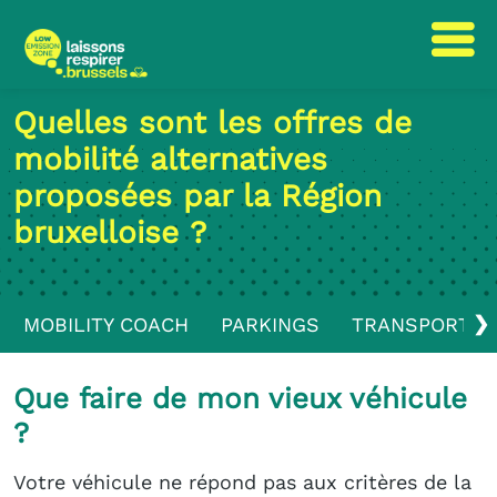
Passer
Passer
Quelles sont les offres de
au
à
mobilité alternatives
contenu
la
navigation
proposées par la Région
bruxelloise ?
❯
MOBILITY COACH
PARKINGS
TRANSPORTS 
Que faire de mon vieux véhicule
?
Votre véhicule ne répond pas aux critères de la