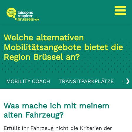
text.skipToContent
text.skipToNavigation
Welche alternativen
Mobilitätsangebote bietet die
Region Brüssel an?
❯
MOBILITY COACH
TRANSITPARKPLÄTZE
ÖFF
Was mache ich mit meinem
alten Fahrzeug?
Erfüllt Ihr Fahrzeug nicht die Kriterien der