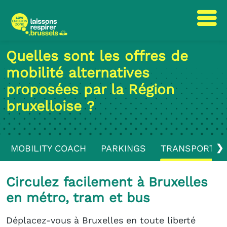
Passer
Passer
Quelles sont les offres de
au
à
mobilité alternatives
contenu
la
navigation
proposées par la Région
bruxelloise ?
❯
MOBILITY COACH
PARKINGS
TRANSPORTS 
Circulez facilement à Bruxelles
en métro, tram et bus
Déplacez-vous à Bruxelles en toute liberté